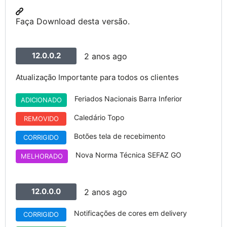
Faça Download desta versão.
12.0.0.2
2 anos ago
Atualização Importante para todos os clientes
Feriados Nacionais Barra Inferior
ADICIONADO
Caledário Topo
REMOVIDO
Botões tela de recebimento
CORRIGIDO
Nova Norma Técnica SEFAZ GO
MELHORADO
12.0.0.0
2 anos ago
Notificações de cores em delivery
CORRIGIDO