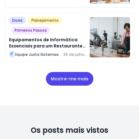
de Softwares
Dicas
Planejamento
Primeiros Passos
Equipamentos de Informática
Essenciais para um Restaurante
Iniciante
L
Equipe Juxta Sistemas
·
25 de julho
de 2024
Mostre-me mais
Os posts mais vistos