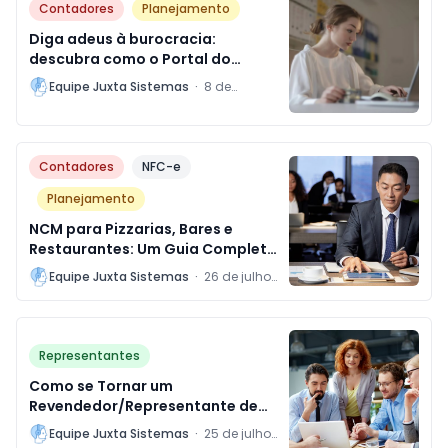
Contadores
Planejamento
Diga adeus à burocracia:
descubra como o Portal do
Contador da Juxta simplifica a
L
Equipe Juxta Sistemas
·
8 de
sua rotina contábil!
novembro
de 2024
Contadores
NFC-e
Planejamento
NCM para Pizzarias, Bares e
Restaurantes: Um Guia Completo
e Atualizado
L
Equipe Juxta Sistemas
·
26 de julho
de 2024
Representantes
Como se Tornar um
Revendedor/Representante de
Sistemas e Desfrutar das
L
Equipe Juxta Sistemas
·
25 de julho
Vantagens da Comercialização
de 2024