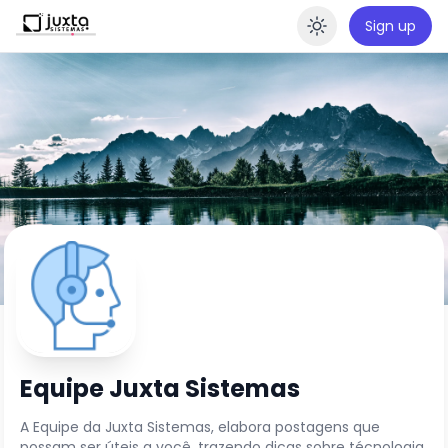
Sign up
Enable da
E
Equipe Juxta Sistemas
A Equipe da Juxta Sistemas, elabora postagens que
possam ser úteis a você, trazendo dicas sobre técnologia,