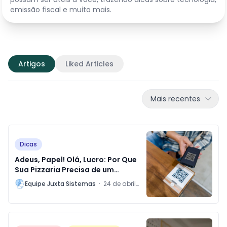
emissão fiscal e muito mais.
Artigos
Liked Articles
Mais recentes
Dicas
Adeus, Papel! Olá, Lucro: Por Que
Sua Pizzaria Precisa de um
Cardápio Digital AGORA!
L
Equipe Juxta Sistemas
·
24 de abril
de 2025