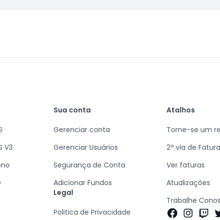
Sua conta
Atalhos
S
Gerenciar conta
Torne-se um r
S V3
Gerenciar Usuários
2ª via de Fatur
ono
Segurança de Conta
Ver faturas
D
Adicionar Fundos
Atualizações
Legal
Trabalhe Cono
Faceboo
Insta
Twi
T
Politica de Privacidade