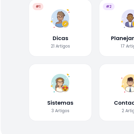
#1
#2
Dicas
Planeja
21
Artigos
17
Art
Sistemas
Contad
3
Artigos
2
Arti