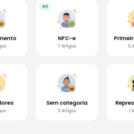
#3
mento
NFC-e
Primei
igos
7
Artigos
5
ores
Sem categoria
Repre
gos
2
Artigos
1
A