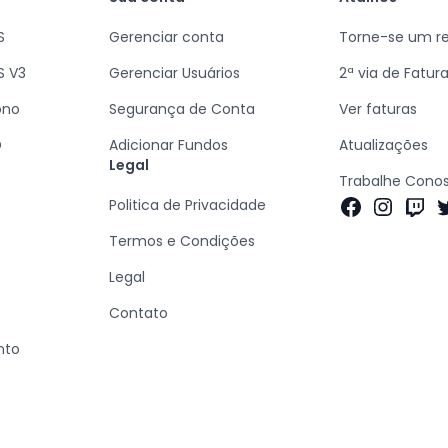
S
Gerenciar conta
Torne-se um r
S V3
Gerenciar Usuários
2ª via de Fatur
ono
Segurança de Conta
Ver faturas
D
Adicionar Fundos
Atualizações
Legal
Trabalhe Cono
Politica de Privacidade
Termos e Condições
Legal
Contato
nto