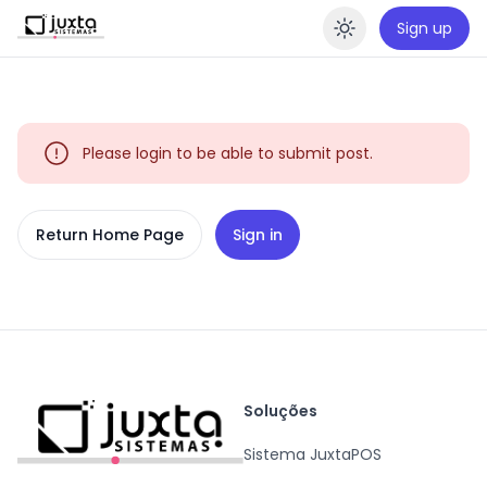
Sign up
Enable da
Please login to be able to submit post.
Return Home Page
Sign in
Soluções
Sistema JuxtaPOS