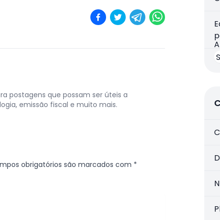
E
p
A
ora postagens que possam ser úteis a
C
ogia, emissão fiscal e muito mais.
C
D
mpos obrigatórios são marcados com
*
N
P