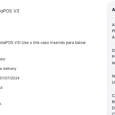
A
taPOS V3
A
P
A
xtaPOS V3! Use o link caso inserido para baixar
D
P
ador
s
e delivery
N
 01/07/2024
U
ut
C
R
.
D
C