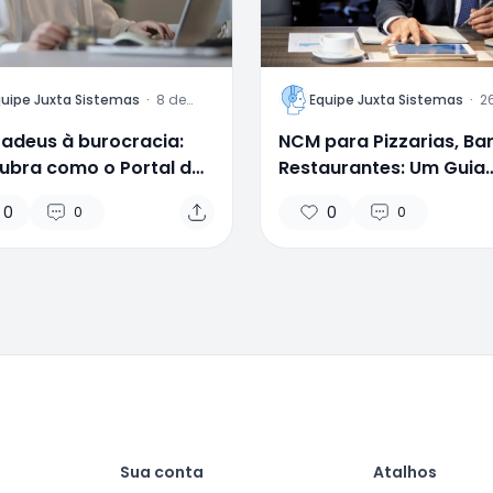
L
quipe Juxta Sistemas
·
8 de
Equipe Juxta Sistemas
·
2
novembro
j
de 2024
2
 adeus à burocracia:
NCM para Pizzarias, Ba
ubra como o Portal do
Restaurantes: Um Guia
ador da Juxta
Completo e Atualizado
0
0
0
0
ifica a sua rotina
bil!
Sua conta
Atalhos