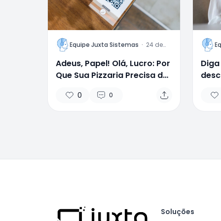
L
L
Equipe Juxta Sistemas
·
24 de
E
abril de
2025
Adeus, Papel! Olá, Lucro: Por
Diga
Que Sua Pizzaria Precisa de
desc
um Cardápio Digital AGORA!
Cont
0
0
simpl
contá
Soluções