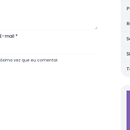
P
R
E-mail
*
S
S
róxima vez que eu comentar.
T