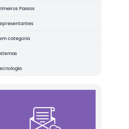
rimeiros Passos
epresentantes
em categoria
istemas
ecnologia