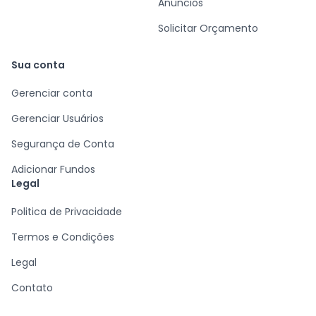
L
Equipe Juxta Sistemas
·
26 de julho de 2024
NCM para Pizzarias, Bares e Restaurantes: Um
Guia Completo e Atualizado
0
0
Dicas
Planejamento
Primeiros Passos