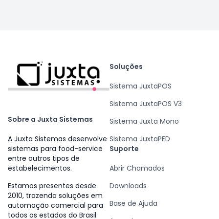
L
Equipe Juxta Sistemas
·
8 de novembro de 2024
Diga adeus à burocracia: descubra como o
Portal do Contador da Juxta simplifica a sua
rotina contábil!
0
0
Contadores
NFC-e
Planejamento